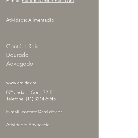
E-mail:
marlidiasss@hotmail.com
Atividade: Alimentação
Cantú e Reis
Dourado
Advogado
www.crd.ddv.br
07º andar – Conj. 72-F
Telefone:
(11) 3214-5945
E-mail:
contato@crd.ddv.br
Atividade: Advocacia