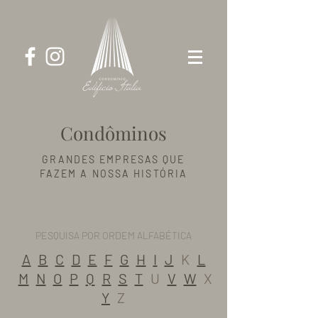
Condôminos
GRANDES EMPRESAS QUE
FAZEM A NOSSA HISTÓRIA
PESQUISA POR ORDEM ALFABÉTICA
A
B
C
D
E
F
G
H
I
J
K
L
M
N
O
P
Q
R
S
T
U
V
W
X
Y
Z