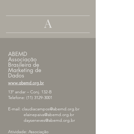
A
ABEMD
Associação
Brasileira de
Marketing de
Dados
www.abemd.org.br
13º andar – Conj. 132-B
Telefone:
(11) 3129-3001
E-mail:
claudiacampos@abemd.org.br
elainepaiva@abemd.org.br
dayseneves@abemd.org.br
Atividade: Associação