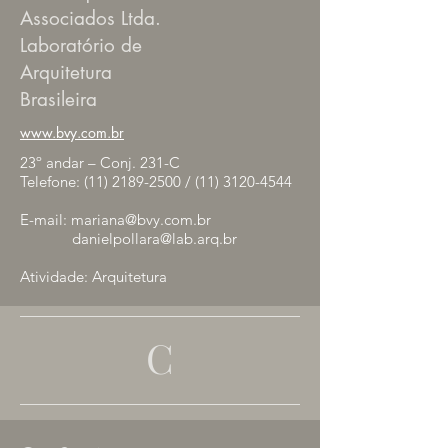
Associados Ltda.
Laboratório de
Arquitetura
Brasileira
www.bvy.com.br
23º andar – Conj. 231-C
Telefone:
(11) 2189-2500
/
(11) 3120-4544
E-mail:
mariana@bvy.com.br
danielpollara@lab.arq.br
Atividade: Arquitetura
C