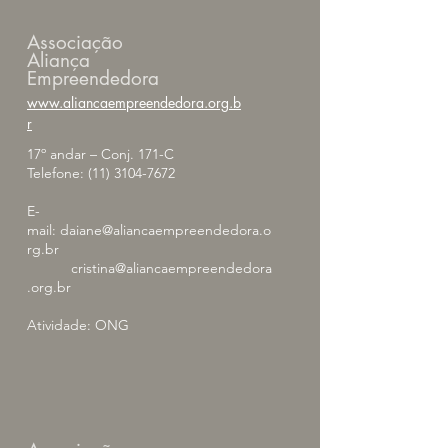
Associação
Aliança
Empreendedora
www.aliancaempreendedora.org.b
r
17º andar – Conj. 171-C
Telefone:
(11) 3104-7672
E-
mail:
daiane@aliancaempreendedora.o
rg.br
cristina@aliancaempreendedora
.org.br
Atividade: ONG