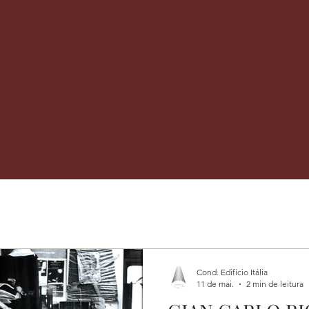
AL
CONDÔMINOS
CONTATO
LOCALIZAÇÃO
LINKS
Blog do Condomínio
ACOMPANHE NOSSAS NOTÍCIAS
Cond. Edifício Itália
11 de mai.
2 min de leitura