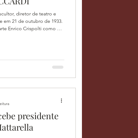
ICCARDI
scultor, diretor de teatro e
ne em 21 de outubro de 1933.
 arte Enrico Crispolti como um
apacidade e versatilidade em
dade nos diversos campos da
 Cenografia pela Academia
ta, em Roma, e posteriormente
 Teatral e Cinematográfica
e Ro
eitura
ecebe presidente
attarella